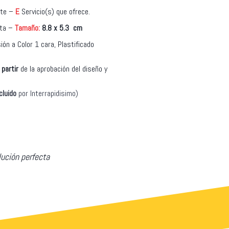
ente –
E
Servicio(s) que ofrece.
nta –
Tamaño:
8.8 x 5.3 cm
ón a Color 1 cara, Plastificado
 partir
de la aprobación del diseño y
cluido
por Interrapidisimo)
lución perfecta