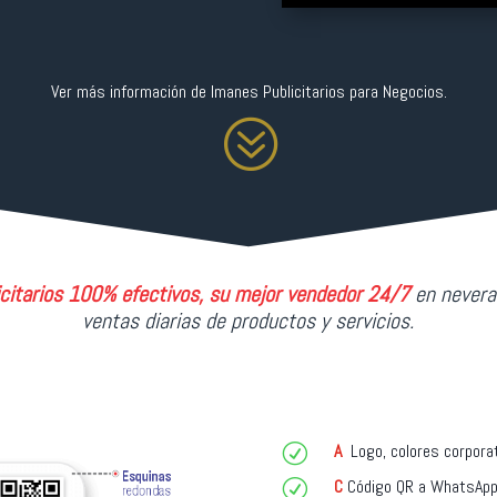
Ver más información de Imanes Publicitarios para Negocios.
?
citarios 100% efectivos, su mejor vendedor 24/7
en nevera
ventas diarias de productos y servicios.
A
Logo, colores corpora
R
C
Código
QR a WhatsApp,
R