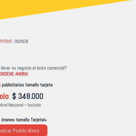
entes.
nunca
llevar su negocio al éxito comercial?
¡ORDENE AHORA!
s
publicitarios tamaño tarjeta
olo
:
$
348.000
Nivel Nacional – Incluido
s Imanes tamaño Tarjeta!»
alizar Pedido Ahora