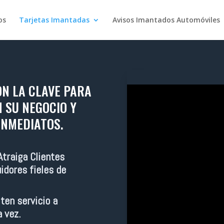
os
Tarjetas Imantadas
Avisos Imantados Automóviles
ON LA CLAVE
PARA
 SU NEGOCIO Y
INMEDIATOS.
Atraiga Clientes
idores fieles de
ten servicio a
a vez.