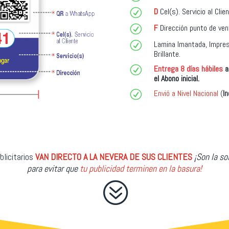
D
Cel(s). Servicio al Cli
R
F
Dirección punto de ve
R
Lamina Imantada, Impresi
R
Brillante.
Entrega
8 días hábiles
a
R
el Abono inicial.
Envió a Nivel Nacional
(
In
R
licitarios
VAN DIRECTO A LA NEVERA DE SUS CLIENTES
¡Son la so
para evitar que
tu publicidad terminen en la basura!
?