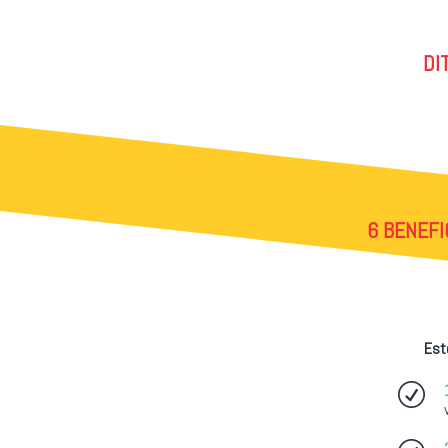
DI
6 BENEF
Est
R