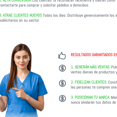
2.
ALTA CONVERSIÓN:
Los clientes te recordarán fácilmente y sabrán cómo
contactarte para comprar y solicitar pedidos a domicilios.
3. ATRAE CLIENTES NUEVOS
Todos los días. Distribuye generosamente los 
publicitarios en su sector.
RESULTADOS GARANTIADOS E

1.
GENERÁN MÁS VENTAS:
Pub

ventas diarias de productos y
2. FIDELIZAN CLIENTES:
Const

las personas te compren una 
3. POSICIONAN TU MARCA:
Man

nunca olvidarán tus datos de