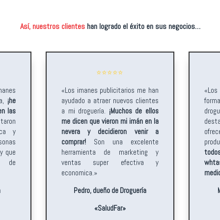
Así, nuestros clientes
han logrado el éxito en sus negocios…
⭐️⭐️⭐️⭐️⭐️
anes
«Los imanes publicitarios me han
«Los 
ía,
¡he
ayudado a atraer nuevos clientes
forma
n las
a mi droguería.
¡Muchos de ellos
dro
taron
me dicen que vieron mi imán en la
dest
ica y
nevera y decidieron venir a
ofre
rsonas
comprar!
Son una excelente
prod
 y que
herramienta de marketing y
todo
s de
ventas super efectiva y
wht
economica.»
medi
a
Pedro, dueño de Droguería
«SaludFar»