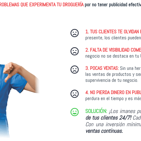
ROBLEMAS QUE EXPERIMENTA TU DROGUERÍA
por no tener publicidad efectiv
1.
TUS CLIENTES TE OLVIDAN

presente, los clientes pueden
2.
FALTA DE VISIBILIDAD COME

negocio no se destaca en tu b
3. POCAS VENTAS:
Sin una her

las ventas de productos y ser
supervivencia de tu negocio.
4.
NO PIERDA DINERO EN PUBL

perdura en el tiempo y es m
SOLUCIÓN:
¡Los imanes pu

de tus clientes 24/7!
Cad
Con una inversión mínim
ventas continuas.