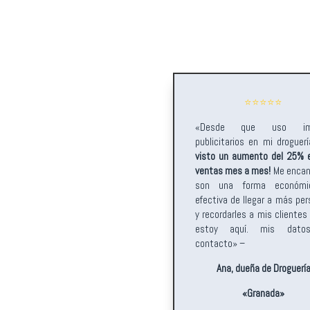
⭐️⭐️⭐️⭐️⭐️
«Desde que uso im
publicitarios en mi droguer
visto un aumento del 25% e
ventas mes a mes!
Me encan
son una forma económ
efectiva de llegar a más pe
y recordarles a mis clientes
estoy aquí. mis dato
contacto» –
Ana, dueña de Droguerí
«Granada»