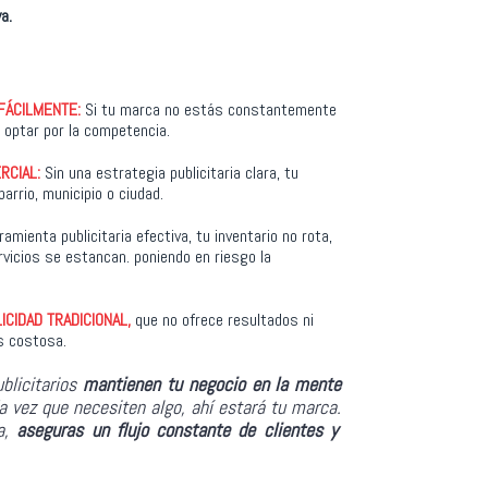
a.
 FÁCILMENTE:
Si tu marca no estás constantemente
 optar por la competencia.
RCIAL:
Sin una estrategia publicitaria clara, tu
arrio, municipio o ciudad.
ramienta publicitaria efectiva, tu inventario no rota,
vicios se estancan. poniendo en riesgo la
ICIDAD TRADICIONAL,
que no ofrece resultados ni
ás costosa
.
blicitarios
mantienen tu negocio
en la mente
a vez que necesiten algo, ahí estará tu marca.
a,
aseguras un flujo constante de clientes y