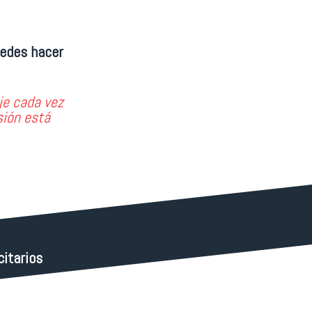
uedes hacer
je cada vez
sión está
citarios