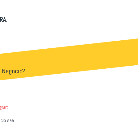
RA.
u Negocio?
grar:
ocio sea