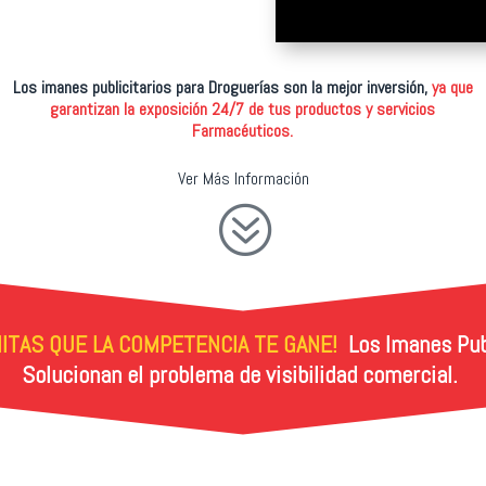
Los imanes publicitarios para Droguerías son la mejor inversión,
ya que
garantizan la exposición 24/7 de tus productos y servicios
Farmacéuticos.
Ver Más Información
?
ITAS QUE LA COMPETENCIA TE GANE!
Los Imanes Publ
Solucionan el problema de visibilidad comercial.