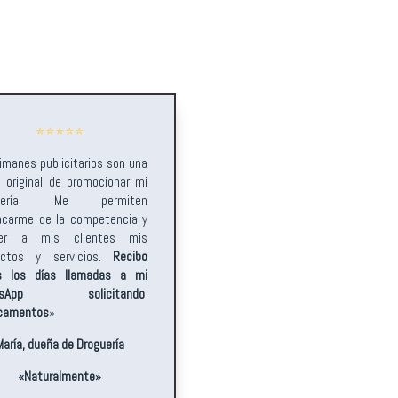
⭐️⭐️⭐️⭐️⭐️
imanes publicitarios son una
 original de promocionar mi
guería. Me permiten
acarme de la competencia y
cer a mis clientes mis
uctos y servicios.
Recibo
s los días llamadas a mi
asApp solicitando
camentos
»
María, dueña de Droguería
«Naturalmente»