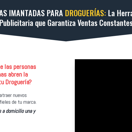
AS IMANTADAS PARA
DROGUERÍAS:
La Herr
Publicitaria que Garantiza Ventas Constante
e las personas
as abren la
tu Droguería?
 atraer nuevos
fieles de tu marca.
 a domicilio una y