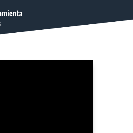
amienta
s